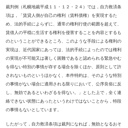
裁判例（札幌地裁平成１１・１２・２４）では，自力救済条
項は，「賃貸人側が自己の権利（賃料債権）を実現するた
め、法的手続によらずに、通常の権利行使の範囲を超えて、
賃借人の平穏に生活する権利を侵害することを内容とするも
のということができるところ、このような手段による権利の
実現は、近代国家にあっては、法的手続によったのでは権利
の実現が不可能又は著しく困難であると認められる緊急やむ
を得ない特別の事情が存する場合を除くほか、原則として許
されないものというほかなく、本件特約は、そのような特別
の事情がない場合に適用される限りにおいて、公序良俗に反
し、無効であるといわざるを得ない。」とした上で，全く連
絡できない状態にあったというわけではないことから，特段
の事情もないとしています。
したがって，自力救済条項は裁判になれば，無効となるおそ